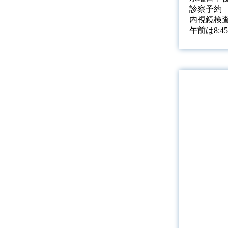
診察予約
内視鏡検
午前は8: