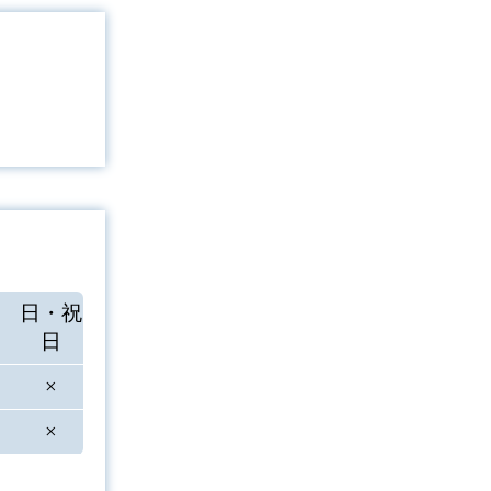
日・祝
日
×
×